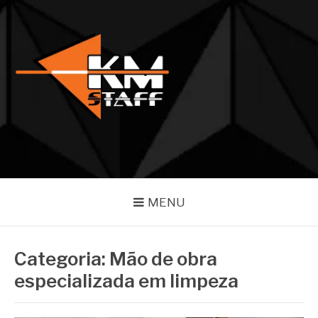
Pular
para
o
conteúdo
BLOG KM STAFF
Referência em competência e atendimento em eventos
MENU
Categoria:
Mão de obra
especializada em limpeza