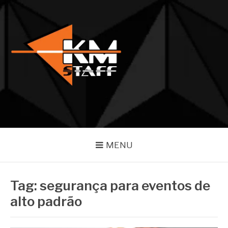
Pular
para
o
conteúdo
BLOG KM STAFF
Referência em competência e atendimento em eventos
MENU
Tag:
segurança para eventos de
alto padrão