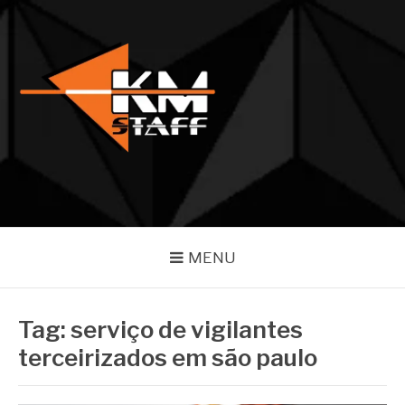
Pular
para
o
conteúdo
BLOG KM STAFF
Referência em competência e atendimento em eventos
MENU
Tag:
serviço de vigilantes
terceirizados em são paulo